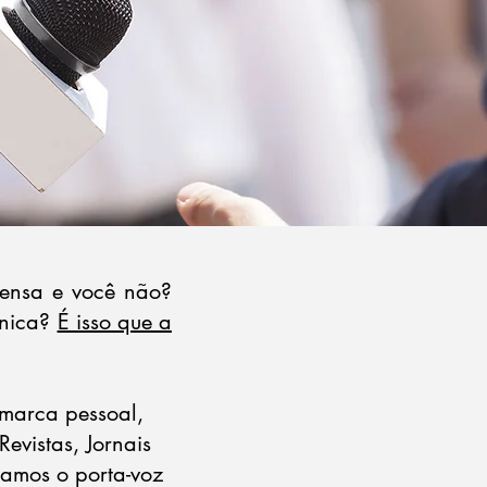
rensa e você não?
ânica?
É isso que a
 marca pessoal,
evistas, Jornais
tamos o porta-voz